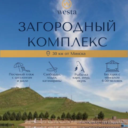
Аноним
24 марта 2021
Отзыв подтвержден
Отличный салон.Все очень понравилось
Аноним
21 сентября 2020
Отзыв подтвержден
Никому не советую  данный салон! Пришла подровнять 
кончики(длина была более 40см)и сделать лесенку к 
мастеру Дарье. Она ...
Показать ещё
Поделитесь мнением