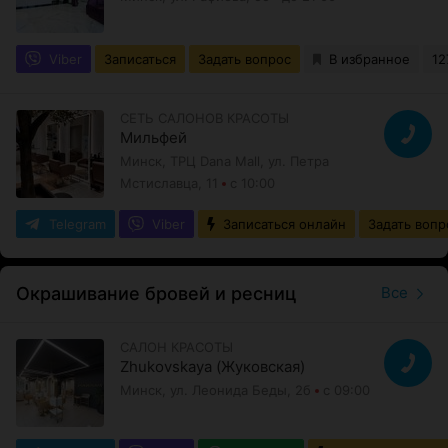
Viber
Записаться
Задать вопрос
В избранное
12
СЕТЬ САЛОНОВ КРАСОТЫ
Мильфей
Минск, ТРЦ Dana Mall, ул. Петра
Мстиславца, 11
с 10:00
Telegram
Viber
Записаться онлайн
Задать вопр
Окрашивание бровей и ресниц
Все
САЛОН КРАСОТЫ
Zhukovskaya (Жуковская)
Минск, ул. Леонида Беды, 2б
с 09:00