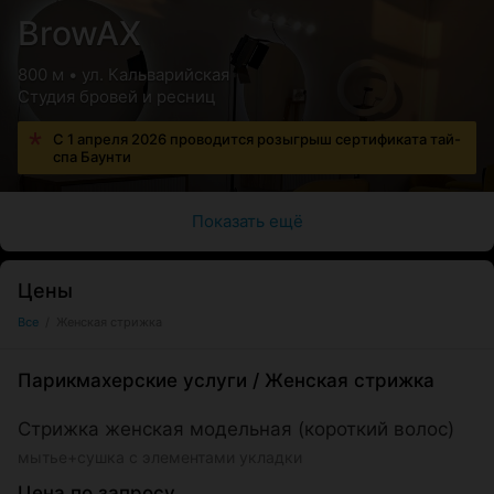
BrowAX
800 м • ул. Кальварийская
Студия бровей и ресниц
С 1 апреля 2026 проводится розыгрыш сертификата тай-
спа Баунти
Показать ещё
Цены
Все
/
Женская стрижка
Парикмахерские услуги
/
Женская стрижка
Стрижка женская модельная (короткий волос)
мытье+сушка с элементами укладки
Цена по запросу