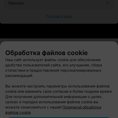
Макияж
Показать ещё
Обработка файлов cookie
О проекте
Новости проекта
Размещение рекламы
Наш сайт использует файлы cookie для обеспечения
Вакансии
Публичный договор
Способы оплаты
удобства пользователей сайта, его улучшения, сбора
статистики и предоставления персонализированных
Публичный договор по использованию сервиса
рекомендаций.
«Афиша»
Пользовательское соглашение
Вы можете настроить параметры использования файлов
cookie или изменить свое согласие в более позднее время.
Написать в поддержку
Для получения дополнительной информации о целях,
Связаться по вопросам сотрудничества
сроках и порядке использования файлов cookie вы
Написать руководителю relax.by
можете ознакомиться с нашей
Политикой обработки
файлов cookie
Персональные настройки cookie