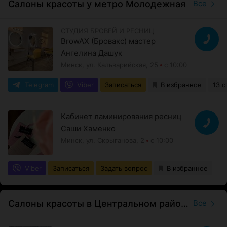
Салоны красоты у метро Молодежная
Все
СТУДИЯ БРОВЕЙ И РЕСНИЦ
BrowAX (Бровакс) мастер
Ангелина Дашук
Минск, ул. Кальварийская, 25
с 10:00
Telegram
Viber
Записаться
В избранное
13 о
Кабинет ламинирования ресниц
Саши Хаменко
Минск, ул. Скрыганова, 2
с 10:00
Viber
Записаться
Задать вопрос
В избранное
Салоны красоты в Центральном районе
Все