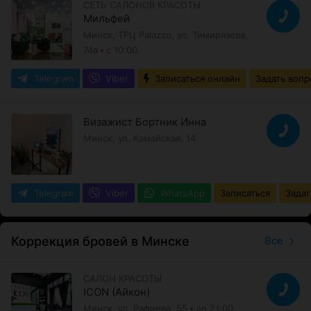
СЕТЬ САЛОНОВ КРАСОТЫ
Мильфей
Минск, ТРЦ Palazzo, ул. Тимирязева,
74а
с 10:00
Telegram
Viber
Записаться онлайн
Задать вопр
Визажист Бортник Инна
Минск, ул. Камайская, 14
Telegram
Viber
WhatsApp
Записаться
Задат
Коррекция бровей в Минске
Все
САЛОН КРАСОТЫ
ICON (Айкон)
Минск, ул. Рафиева, 55
до 21:00