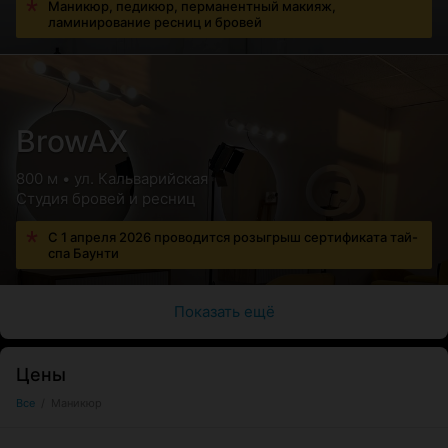
Маникюр, педикюр, перманентный макияж,
ламинирование ресниц и бровей
BrowAX
800 м • ул. Кальварийская
Студия бровей и ресниц
С 1 апреля 2026 проводится розыгрыш сертификата тай-
спа Баунти
Показать ещё
Цены
Все
/
Маникюр