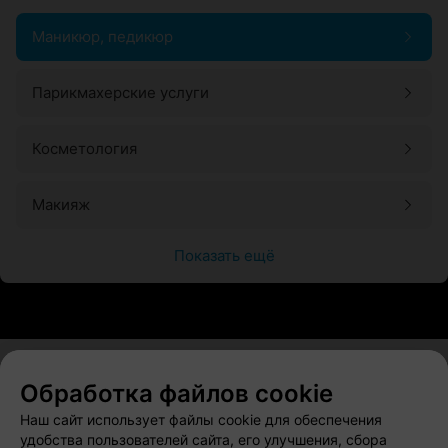
Маникюр, педикюр
Парикмахерские услуги
Косметология
Макияж
Показать ещё
Обработка файлов cookie
О проекте
Новости проекта
Размещение рекламы
Наш сайт использует файлы cookie для обеспечения
Вакансии
Публичный договор
Способы оплаты
удобства пользователей сайта, его улучшения, сбора