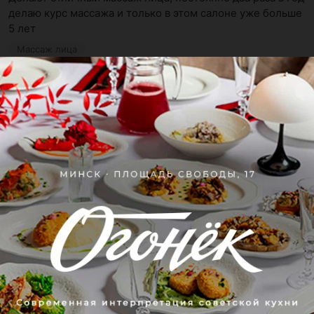
делаю курс массажа и только в этом салоне уже больше 
5 лет
Массаж лица
Svetlana
9 марта 2024
Отзыв подтвержден
Рекомендую
Классное модное заведение. Имеют представление о 
качественном сервисе. Массажи лица там вообще 10 из 
10 баллов. Лет 6 у ...
Массаж лица
Дана
7 марта 2024
Отзыв подтвержден
Рекомендую
Оч качественный массаж, расслабляет, и если делать 
курс дает эффект.

Советую девушка профессионал своего дела.
Массаж лица