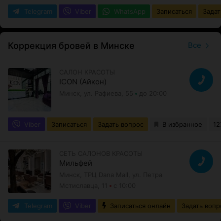
Telegram
Viber
WhatsApp
Записаться
Задат
Коррекция бровей в Минске
Все
САЛОН КРАСОТЫ
ICON (Айкон)
Минск, ул. Рафиева, 55
до 20:00
Viber
Записаться
Задать вопрос
В избранное
12
СЕТЬ САЛОНОВ КРАСОТЫ
Мильфей
Минск, ТРЦ Dana Mall, ул. Петра
Мстиславца, 11
с 10:00
Telegram
Viber
Записаться онлайн
Задать вопр