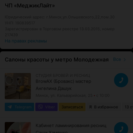
ЧП «МеджикЛайт»
Юридический адрес: г.Минск,ул.Ольшевского,22,пом.30
УНП: 190839517
Зарегистрирован в Торговом реестре 13.03.2015, номер
217439
На правах рекламы
Салоны красоты у метро Молодежная
Все
СТУДИЯ БРОВЕЙ И РЕСНИЦ
BrowAX (Бровакс) мастер
Ангелина Дашук
Минск, ул. Кальварийская, 25
с 10:00
Telegram
Viber
Записаться
В избранное
13 о
Кабинет ламинирования ресниц
Саши Хаменко