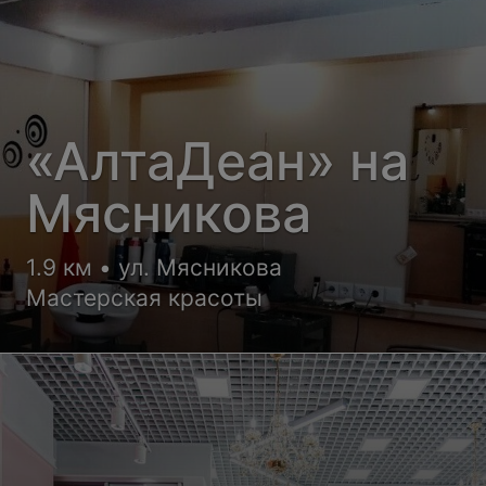
«АлтаДеан» на
Мясникова
1.9 км • ул. Мясникова
Мастерская красоты