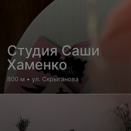
Студия Саши
Хаменко
800 м • ул. Скрыганова