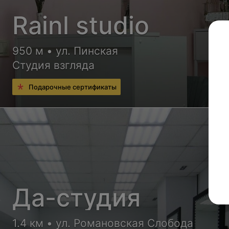
Rainl studio
950 м • ул. Пинская
Студия взгляда
Подарочные сертификаты
Да-студия
1.4 км • ул. Романовская Слобода