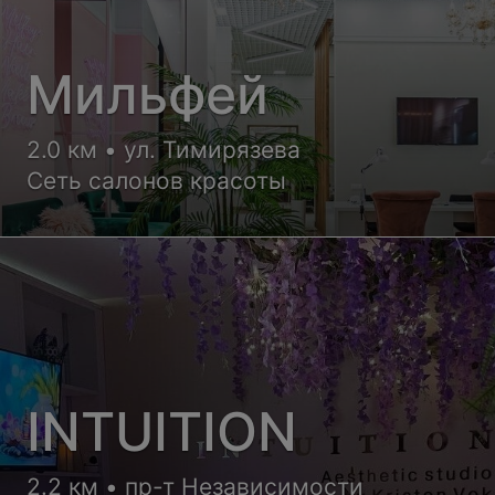
Мильфей
2.0 км • ул. Тимирязева
Сеть салонов красоты
INTUITION
2.2 км • пр-т Независимости