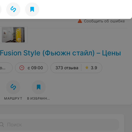
Лето
Избранное
Войти
Сообщить об ошибке
usion Style (Фьюжн стайл) – Цены
 оф. 175
с 09:00
373 отзыва
3.9
МАРШРУТ
В ИЗБРАННОЕ