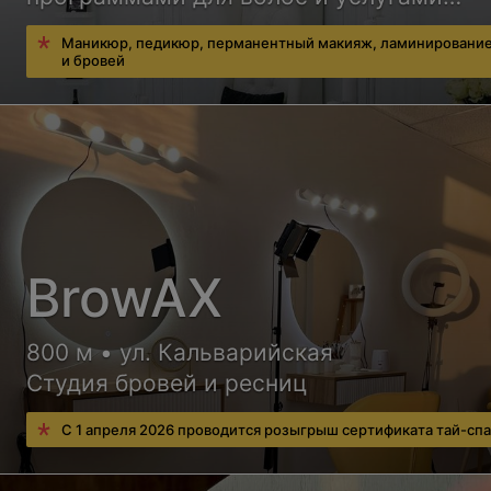
визажиста
Маникюр, педикюр, перманентный макияж, ламинирование
и бровей
BrowAX
800 м • ул. Кальварийская
Студия бровей и ресниц
С 1 апреля 2026 проводится розыгрыш сертификата тай-спа