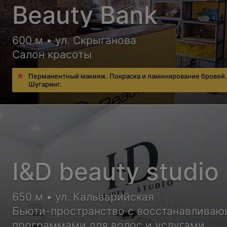
Beauty Bank
600 м • ул. Скрыганова
Салон красоты
Перманентный макияж. Покраска и ламинирование бровей
Шугаринг.
I&D beauty studio
650 м • ул. Кальварийская
Бьюти-пространство с восстанавлива
программами для волос и услугами